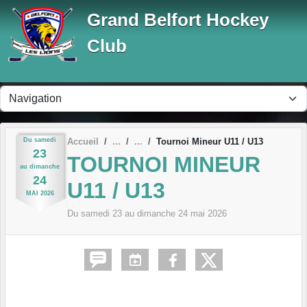
Panneau de gestion des cookies
Grand Belfort Hockey
Club
Du
samedi
Accueil
Tournoi Mineur U11 / U13
23
TOURNOI MINEUR
au
dimanche
24
U11 / U13
MAI
2026
Du
samedi
23
au
dimanche
24
mai
2026