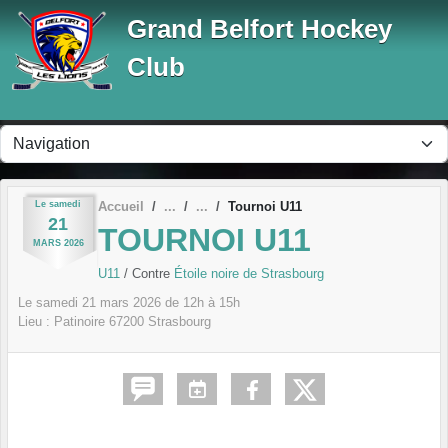
Panneau de gestion des cookies
Grand Belfort Hockey
Club
Le
samedi
Accueil
Tournoi U11
21
TOURNOI U11
MARS
2026
U11
/ Contre
Étoile noire de Strasbourg
Le
samedi
21
mars
2026
de 12h à 15h
Lieu :
Patinoire
67200
Strasbourg