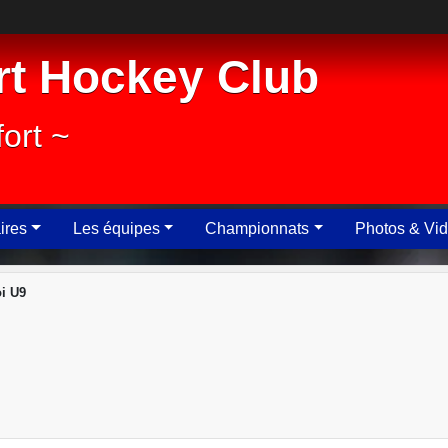
rt Hockey Club
ort ~
ires
Les équipes
Championnats
Photos & Vi
i U9